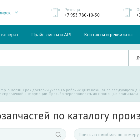
Розница
О
бирск
+7 953 780-10-30
+
и возврат
Прайс-листы и API
Контакты и реквизиты
 т.р. в месяц. Срок доставки указан в рабочих днях начиная со следующего дн
де справочной информации. Просьба перепроверять их с помощью оригинальны
озапчастей по каталогу прои
Поиск
автомобиля