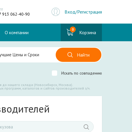
пт
Вход/Регистрация
7 913 062-40-90
0
О компании
Корзина
Найти
Искать по совпадению
я до нашего склада (Новосибирск, Москва).
х программ, каталогов и сайтов производителей з/ч.
зводителей