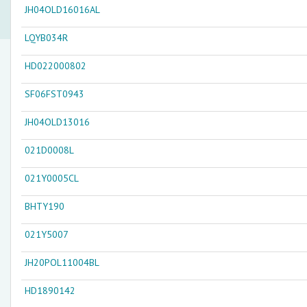
JH04OLD16016AL
LQYB034R
HD022000802
SF06FST0943
JH04OLD13016
021D0008L
021Y0005CL
BHTY190
021Y5007
JH20POL11004BL
HD1890142