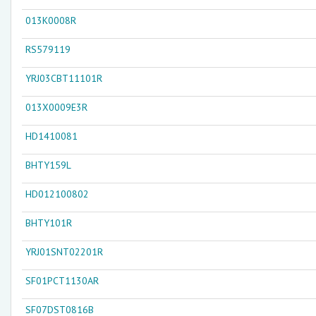
013K0008R
RS579119
YRJ03CBT11101R
013X0009E3R
HD1410081
BHTY159L
HD012100802
BHTY101R
YRJ01SNT02201R
SF01PCT1130AR
SF07DST0816B