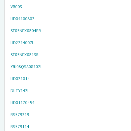
VB003
HD04100802
SF05NEX0804BR
HD2214007L
SF05NEX0813R
YRJ08QSA08202L
HD021014
BHTY142L
HD01170454
RS579219
RS579114