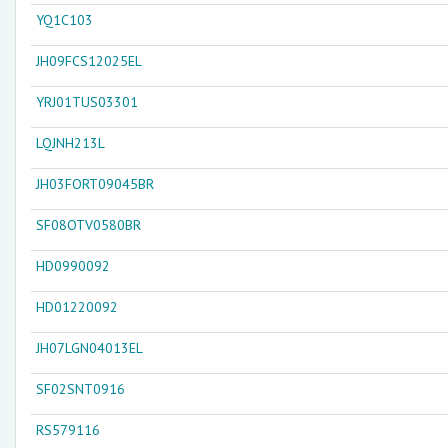
YQ1C103
JH09FCS12025EL
YRJ01TUS03301
LQJNH213L
JH03FORT09045BR
SF08OTV0580BR
HD0990092
HD01220092
JH07LGN04013EL
SF02SNT0916
RS579116