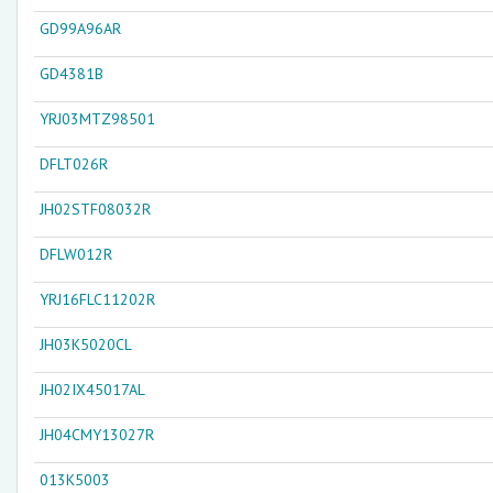
GD99A96AR
GD4381B
YRJ03MTZ98501
DFLT026R
JH02STF08032R
DFLW012R
YRJ16FLC11202R
JH03K5020CL
JH02IX45017AL
JH04CMY13027R
013K5003