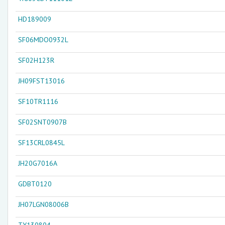
HD189009
SF06MDO0932L
SF02H123R
JH09FST13016
SF10TR1116
SF02SNT0907B
SF13CRL0845L
JH20G7016A
GDBT0120
JH07LGN08006B