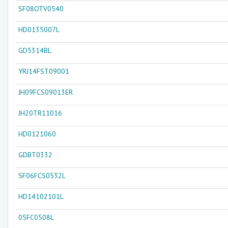
SF08OTV0540
HD0135007L
GD5314BL
YRJ14FST09001
JH09FCS09013ER
JH20TR11016
HD0121060
GDBT0332
SF06FCS0532L
HD14102101L
05FC0508L