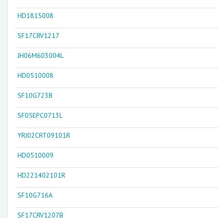
HD1815008
SF17CRV1217
JH06M603004L
HD0510008
SF10G723B
SF05EPC0713L
YRJ02CRT09101R
HD0510009
HD221402101R
SF10G716A
SF17CRV1207B