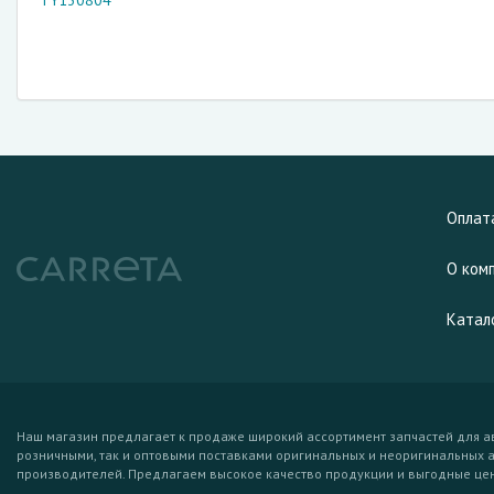
TY130804
Оплат
О ком
Катал
Наш магазин предлагает к продаже широкий ассортимент запчастей для а
розничными, так и оптовыми поставками оригинальных и неоригинальных 
производителей. Предлагаем высокое качество продукции и выгодные це