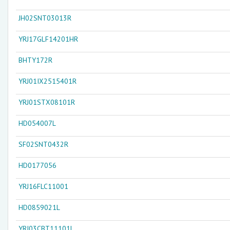
JH02SNT03013R
YRJ17GLF14201HR
BHTY172R
YRJ01IX2515401R
YRJ01STX08101R
HD054007L
SF02SNT0432R
HD0177056
YRJ16FLC11001
HD0859021L
YRJ03CBT11101L