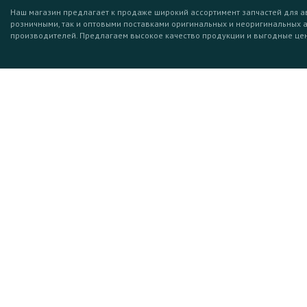
Наш магазин предлагает к продаже широкий ассортимент запчастей для а
розничными, так и оптовыми поставками оригинальных и неоригинальных 
производителей. Предлагаем высокое качество продукции и выгодные це