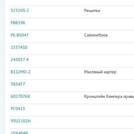
323205-2
Решетка
PB8398
PE-BS047
Сайлентблок
1337ASD
245037-4
8112MO-2
Масляный картер
385437
6027076X
Кронштейн бампера прав
PC0413
95U2102H
20X4049