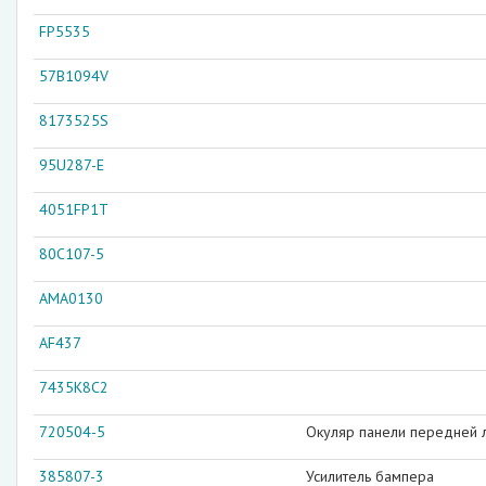
FP5535
57B1094V
8173525S
95U287-E
4051FP1T
80C107-5
AMA0130
AF437
7435K8C2
720504-5
Окуляр панели передней 
385807-3
Усилитель бампера