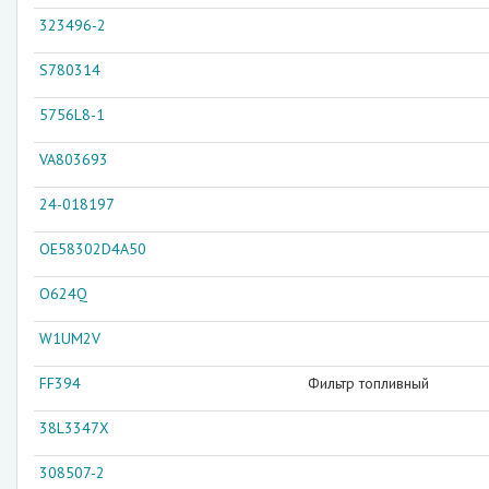
323496-2
S780314
5756L8-1
VA803693
24-018197
OE58302D4A50
O624Q
W1UM2V
FF394
Фильтр топливный
38L3347X
308507-2