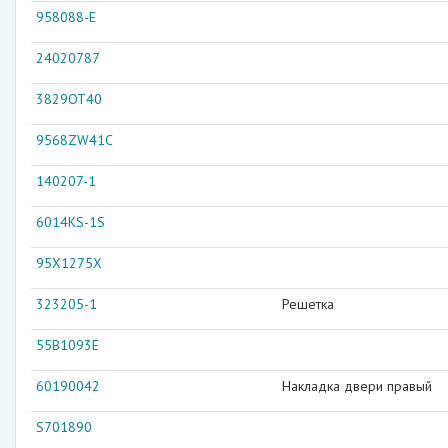
958088-E
24020787
3829OT40
9568ZW41C
140207-1
6014KS-1S
95X1275X
323205-1
Решетка
55B1093E
60190042
Накладка двери правый
S701890