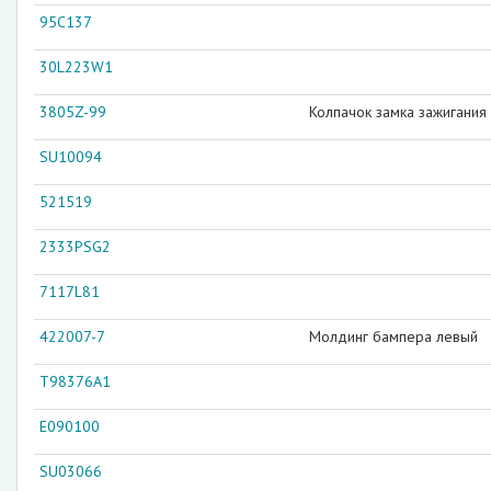
95C137
30L223W1
3805Z-99
Колпачок замка зажигания
SU10094
521519
2333PSG2
7117L81
422007-7
Молдинг бампера левый
T98376A1
E090100
SU03066