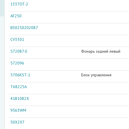
1337OT-2
AF250
BS0250202087
CV3301
572087-E
Фонарь задний левый
572096
5706KST-1
Блок управления
T68225A
41B1082X
9563WM
50X207