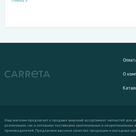
TOJ0025
Оплат
О ком
Катал
Наш магазин предлагает к продаже широкий ассортимент запчастей для а
розничными, так и оптовыми поставками оригинальных и неоригинальных 
производителей. Предлагаем высокое качество продукции и выгодные це