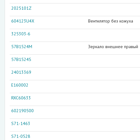
2025101Z
604123U4X
Вентилятор без кожуха
325303-6
57B1524M
Зеркало внешнее правый
57B1524S
24013369
E160002
RXC60633
602190500
S71-1463
S71-0528