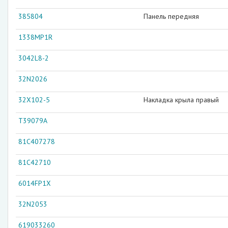
385804
Панель передняя
1338MP1R
3042L8-2
32N2026
32X102-5
Накладка крыла правый
T39079A
81C407278
81C42710
6014FP1X
32N2053
619033260