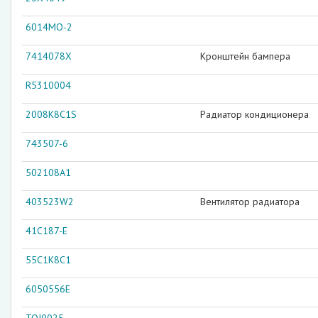
6014MO-2
7414078X
Кронштейн бампера
R5310004
2008K8C1S
Радиатор кондиционера
743507-6
502108A1
403523W2
Вентилятор радиатора
41C187-E
55C1K8C1
6050556E