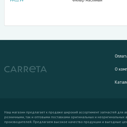
FH129V
Фильтр масляный
Оплат
О ком
Катал
Наш магазин предлагает к продаже широкий ассортимент запчастей для а
розничными, так и оптовыми поставками оригинальных и неоригинальных 
производителей. Предлагаем высокое качество продукции и выгодные це