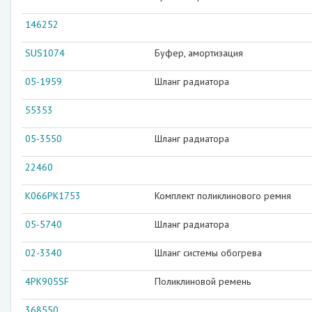
146252
SUS1074
Буфер, амортизация
05-1959
Шланг радиатора
55353
05-3550
Шланг радиатора
22460
K066PK1753
Комплект поликлинового ремня
05-5740
Шланг радиатора
02-3340
Шланг системы обогрева
4PK905SF
Поликлиновой ремень
368550