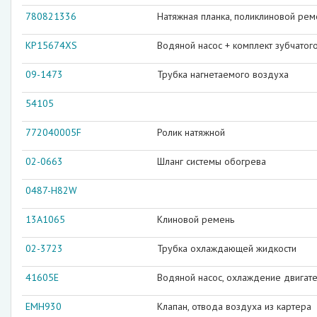
780821336
Натяжная планка, поликлиновой рем
KP15674XS
Водяной насос + комплект зубчатог
09-1473
Трубка нагнетаемого воздуха
54105
772040005F
Ролик натяжной
02-0663
Шланг системы обогрева
0487-H82W
13A1065
Клиновой ремень
02-3723
Трубка охлаждающей жидкости
41605E
Водяной насос, охлаждение двигат
EMH930
Клапан, отвода воздуха из картера