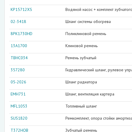
KP15712XS
Водяной насос + комплект зубчатог
02-3418
Шланг системы обогрева
8PK1730HD
Поликлиновой ремень
13A1700
Клиновой ремень
TBHC034
Ремень зубчатый
357280
Гидравлический шланг, рулевое уп
05-2026
Шланг радиатора
EMH731
Шланг, вентиляция картера
MFL1053
Топливный шланг
SUS1820
Ремкомплект, опора стойки амортиз
T372HOB
Зубчатый ремень