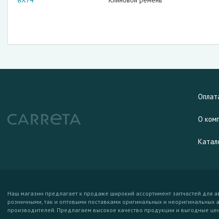
BX74
Клиновой ремень
Оплат
О ком
Катал
Наш магазин предлагает к продаже широкий ассортимент запчастей для а
розничными, так и оптовыми поставками оригинальных и неоригинальных 
производителей. Предлагаем высокое качество продукции и выгодные це