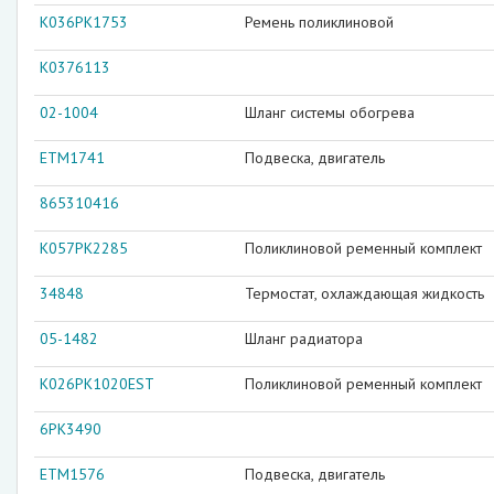
K036PK1753
Ремень поликлиновой
K0376113
02-1004
Шланг системы обогрева
ETM1741
Подвеска, двигатель
865310416
K057PK2285
Поликлиновой ременный комплект
34848
Термостат, охлаждающая жидкость
05-1482
Шланг радиатора
K026PK1020EST
Поликлиновой ременный комплект
6PK3490
ETM1576
Подвеска, двигатель