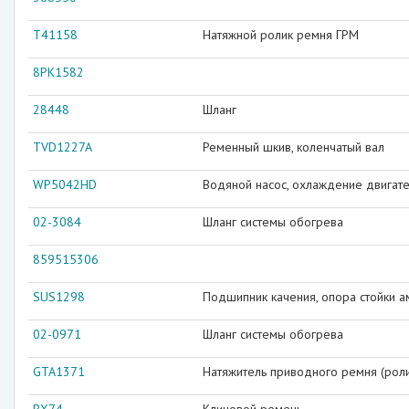
T41158
Натяжной ролик ремня ГРМ
8PK1582
28448
Шланг
TVD1227A
Ременный шкив, коленчатый вал
WP5042HD
Водяной насос, охлаждение двигат
02-3084
Шланг системы обогрева
859515306
SUS1298
Подшипник качения, опора стойки а
02-0971
Шланг системы обогрева
GTA1371
Натяжитель приводного ремня (ролик)