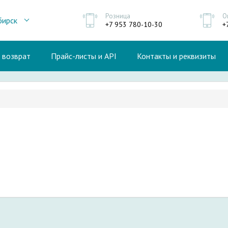
Розница
О
бирск
+7 953 780-10-30
+
и возврат
Прайс-листы и API
Контакты и реквизиты