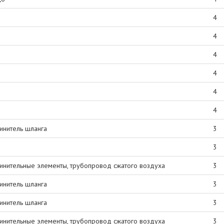
4
4
4
4
4
4
инитель шланга
3
3
инительные элементы, трубопровод сжатого воздуха
3
инитель шланга
3
инитель шланга
3
инительные элементы, трубопровод сжатого воздуха
3