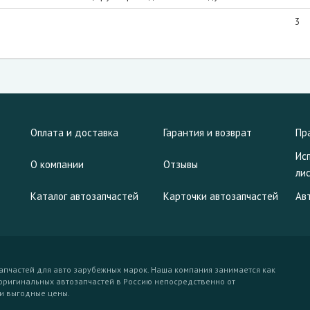
3
Оплата и доставка
Гарантия и возврат
Пр
Ис
О компании
Отзывы
ли
Каталог автозапчастей
Карточки автозапчастей
Ав
апчастей для авто зарубежных марок. Наша компания занимается как
еоригинальных автозапчастей в Россию непосредственно от
и выгодные цены.