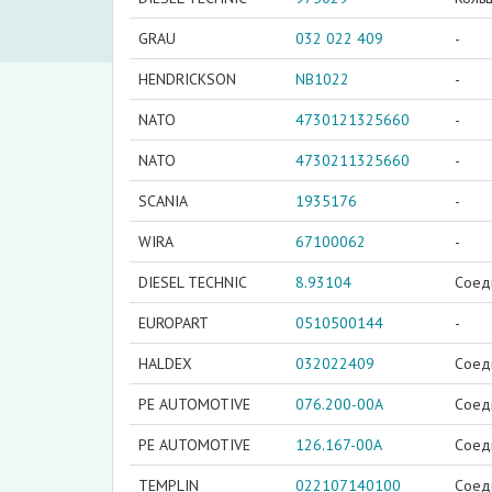
GRAU
032 022 409
-
HENDRICKSON
NB1022
-
NATO
4730121325660
-
NATO
4730211325660
-
SCANIA
1935176
-
WIRA
67100062
-
DIESEL TECHNIC
8.93104
Соед
EUROPART
0510500144
-
HALDEX
032022409
Соед
PE AUTOMOTIVE
076.200-00A
Соед
PE AUTOMOTIVE
126.167-00A
Соед
TEMPLIN
022107140100
Соед