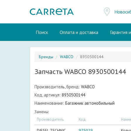
Новоси
Поиск
Оплата и доставка
Гарантия 
Бренды
WABCO
8930500144
Запчасть WABCO 8930500144
Производитель, бренд:
WABCO
Код, артикул:
8930500144
Наименование:
Багажник автомобильный
Замены:
Производитель
Код
Наим
DIESEL TECHNIC
975029
Коль