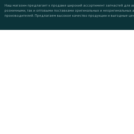
Наш магазин предлагает к продаже широкий ассортимент запчастей для а
розничными, так и оптовыми поставками оригинальных и неоригинальных 
производителей. Предлагаем высокое качество продукции и выгодные це