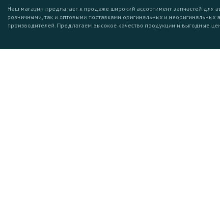
Наш магазин предлагает к продаже широкий ассортимент запчастей для а
розничными, так и оптовыми поставками оригинальных и неоригинальных 
производителей. Предлагаем высокое качество продукции и выгодные це