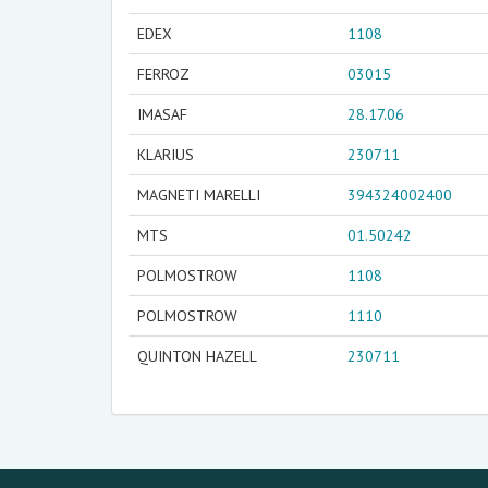
EDEX
1108
FERROZ
03015
IMASAF
28.17.06
KLARIUS
230711
MAGNETI MARELLI
394324002400
MTS
01.50242
POLMOSTROW
1108
POLMOSTROW
1110
QUINTON HAZELL
230711