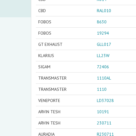
CBD
RAL010
FOBOS
8630
FOBOS
19294
GT EXHAUST
GLL017
KLARIUS
LL23W
SIGAM
72406
TRANSMASTER
1110AL
TRANSMASTER
1110
VENEPORTE
LD37028
ARVIN TESH
10191
ARVIN TESH
230711
AURADIA
R230711