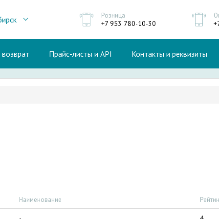
Розница
О
бирск
+7 953 780-10-30
+
и возврат
Прайс-листы и API
Контакты и реквизиты
Наименование
Рейтин
-
4