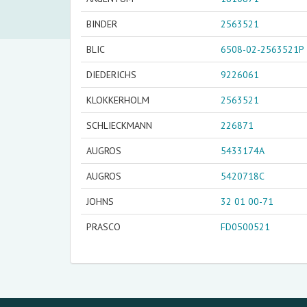
BINDER
2563521
BLIC
6508-02-2563521P
DIEDERICHS
9226061
KLOKKERHOLM
2563521
SCHLIECKMANN
226871
AUGROS
5433174A
AUGROS
5420718C
JOHNS
32 01 00-71
PRASCO
FD0500521