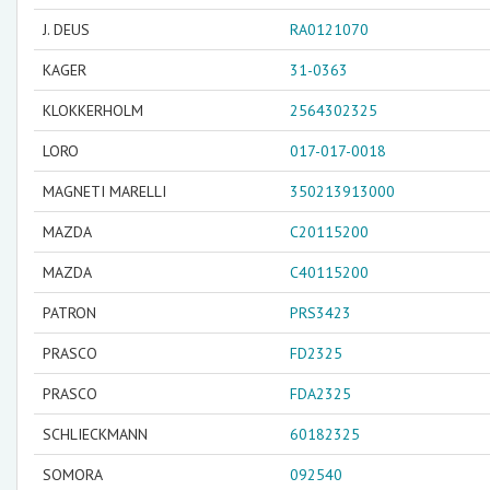
J. DEUS
RA0121070
KAGER
31-0363
KLOKKERHOLM
2564302325
LORO
017-017-0018
MAGNETI MARELLI
350213913000
MAZDA
C20115200
MAZDA
C40115200
PATRON
PRS3423
PRASCO
FD2325
PRASCO
FDA2325
SCHLIECKMANN
60182325
SOMORA
092540