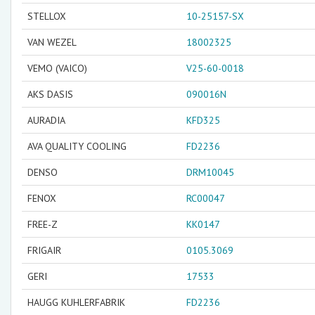
STELLOX
10-25157-SX
VAN WEZEL
18002325
VEMO (VAICO)
V25-60-0018
AKS DASIS
090016N
AURADIA
KFD325
AVA QUALITY COOLING
FD2236
DENSO
DRM10045
FENOX
RC00047
FREE-Z
KK0147
FRIGAIR
0105.3069
GERI
17533
HAUGG KUHLERFABRIK
FD2236