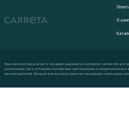
Оплат
О ком
Катал
Наш магазин предлагает к продаже широкий ассортимент запчастей для а
розничными, так и оптовыми поставками оригинальных и неоригинальных 
производителей. Предлагаем высокое качество продукции и выгодные це