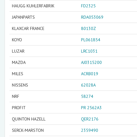
HAUGG KUHLERFABRIK
FD2325
JAPANPARTS
RDA053069
KLAXCAR FRANCE
80130Z
KOYO
PL061854
LUZAR
LRC1031
MAZDA
AJ0315200
MILES
ACRB019
NISSENS
62028A
NRF
58274
PROFIT
PR 2562A3
QUINTON HAZELL
QER2176
SERCK-MARSTON
2359490