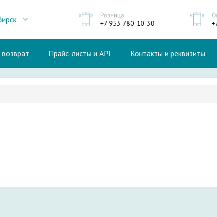
Розница
О
бирск
+7 953 780-10-30
+
и возврат
Прайс-листы и API
Контакты и реквизиты