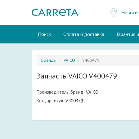
Новоси
Поиск
Оплата и доставка
Гарантия 
Бренды
VAICO
V400479
Запчасть VAICO V400479
Производитель, бренд:
VAICO
Код, артикул:
V400479