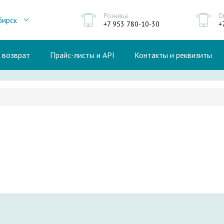
Розница
О
бирск
+7 953 780-10-30
+
и возврат
Прайс-листы и API
Контакты и реквизиты