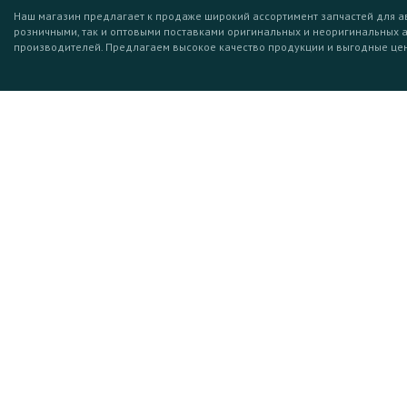
Наш магазин предлагает к продаже широкий ассортимент запчастей для а
розничными, так и оптовыми поставками оригинальных и неоригинальных 
производителей. Предлагаем высокое качество продукции и выгодные це