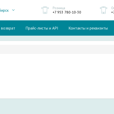
Розница
О
бирск
+7 953 780-10-30
+
и возврат
Прайс-листы и API
Контакты и реквизиты