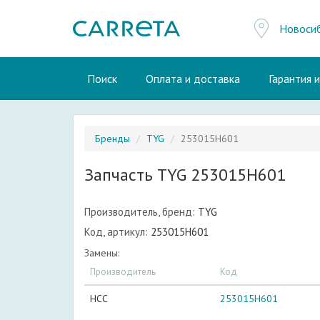
Новоси
Поиск
Оплата и доставка
Гарантия 
Бренды
TYG
253015H601
Запчасть TYG 253015H601
Производитель, бренд:
TYG
Код, артикул:
253015H601
Замены:
Производитель
Код
HCC
253015H601