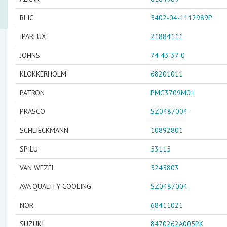
BLIC
5402-04-1112989P
IPARLUX
21884111
JOHNS
74 43 37-0
KLOKKERHOLM
68201011
PATRON
PMG3709M01
PRASCO
SZ0487004
SCHLIECKMANN
10892801
SPILU
53115
VAN WEZEL
5245803
AVA QUALITY COOLING
SZ0487004
NOR
68411021
SUZUKI
8470262A005PK