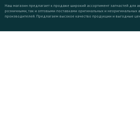
Наш магазин предлагает к продаже широкий ассортимент запчастей для а
розничными, так и оптовыми поставками оригинальных и неоригинальных 
производителей. Предлагаем высокое качество продукции и выгодные це