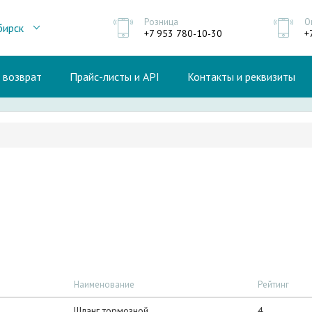
Розница
О
бирск
+7 953 780-10-30
+
и возврат
Прайс-листы и API
Контакты и реквизиты
Наименование
Рейтинг
Шланг тормозной
4