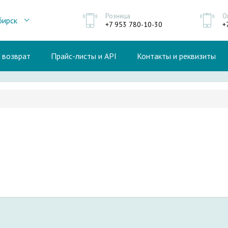
Розница
О
бирск
+7 953 780-10-30
+
и возврат
Прайс-листы и API
Контакты и реквизиты