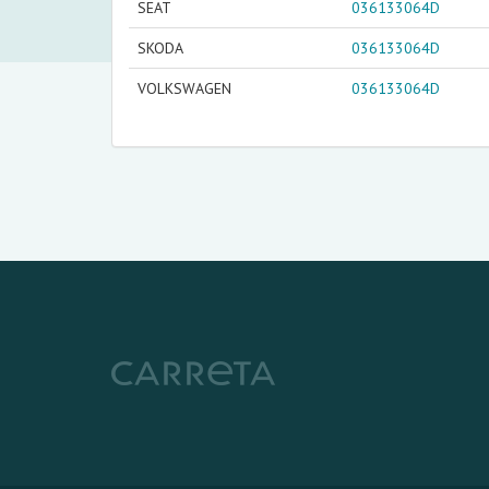
SEAT
036133064D
SKODA
036133064D
VOLKSWAGEN
036133064D