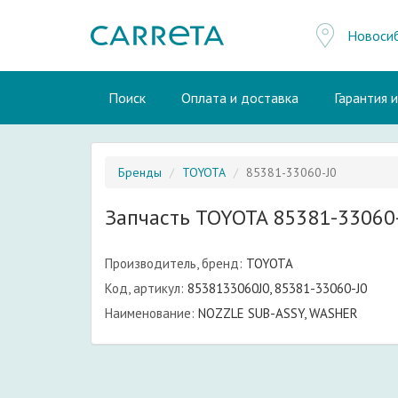
Новоси
Поиск
Оплата и доставка
Гарантия 
Бренды
TOYOTA
85381-33060-J0
Запчасть TOYOTA 85381-33060
Производитель, бренд:
TOYOTA
Код, артикул:
8538133060J0, 85381-33060-J0
Наименование:
NOZZLE SUB-ASSY, WASHER