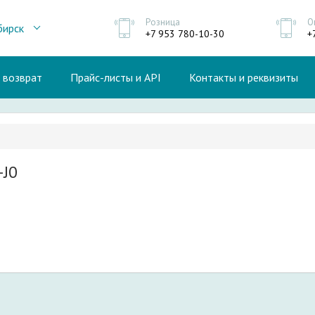
Розница
О
бирск
+7 953 780-10-30
+
и возврат
Прайс-листы и API
Контакты и реквизиты
-J0