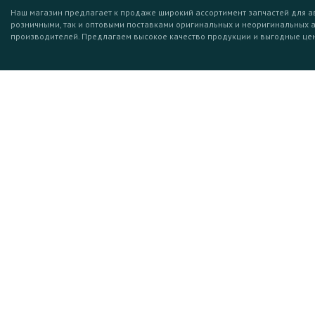
Наш магазин предлагает к продаже широкий ассортимент запчастей для а
розничными, так и оптовыми поставками оригинальных и неоригинальных 
производителей. Предлагаем высокое качество продукции и выгодные це