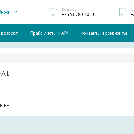
Розница
О
бирск
+7 953 780-10-30
+
и возврат
Прайс-листы и API
Контакты и реквизиты
-A1
E, RH