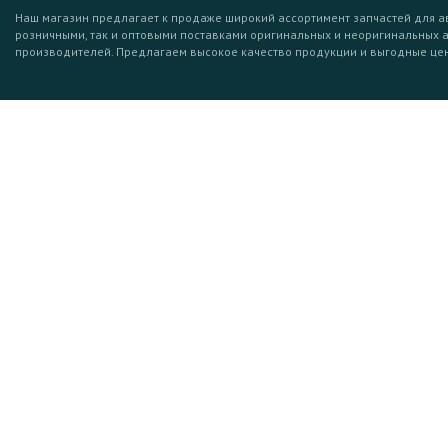
Наш магазин предлагает к продаже широкий ассортимент запчастей для а
розничными, так и оптовыми поставками оригинальных и неоригинальных 
производителей. Предлагаем высокое качество продукции и выгодные це