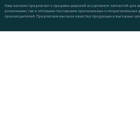
Наш магазин предлагает к продаже широкий ассортимент запчастей для а
розничными, так и оптовыми поставками оригинальных и неоригинальных 
производителей. Предлагаем высокое качество продукции и выгодные це