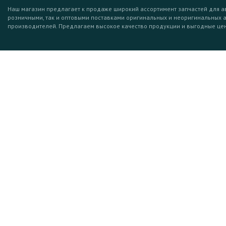
Наш магазин предлагает к продаже широкий ассортимент запчастей для а
розничными, так и оптовыми поставками оригинальных и неоригинальных 
производителей. Предлагаем высокое качество продукции и выгодные це