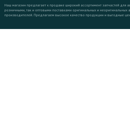
Наш магазин предлагает к продаже широкий ассортимент запчастей для а
розничными, так и оптовыми поставками оригинальных и неоригинальных 
производителей. Предлагаем высокое качество продукции и выгодные це