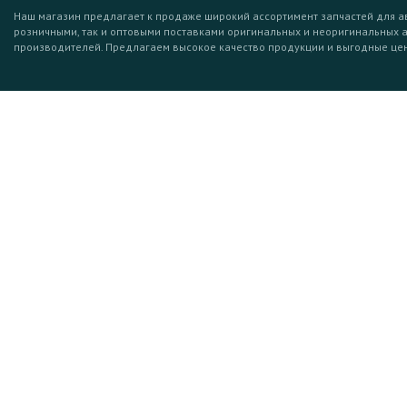
Наш магазин предлагает к продаже широкий ассортимент запчастей для а
розничными, так и оптовыми поставками оригинальных и неоригинальных 
производителей. Предлагаем высокое качество продукции и выгодные це