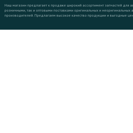
Наш магазин предлагает к продаже широкий ассортимент запчастей для а
розничными, так и оптовыми поставками оригинальных и неоригинальных 
производителей. Предлагаем высокое качество продукции и выгодные це