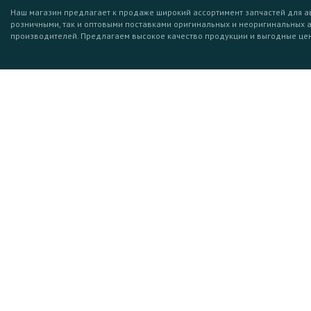
Наш магазин предлагает к продаже широкий ассортимент запчастей для а
розничными, так и оптовыми поставками оригинальных и неоригинальных 
производителей. Предлагаем высокое качество продукции и выгодные це