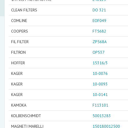
CLEAN FILTERS
DO 321
COMLINE
EOF049
COOPERS
FT5682
FIL FILTER
ZP568A
FILTRON
OP537
HOFFER
15316/3
KAGER
10-0076
KAGER
10-0093
KAGER
10-0141
KAMOKA
F113101
KOLBENSCHMIDT
50013283
MAGNETI MARELLI
150180012500