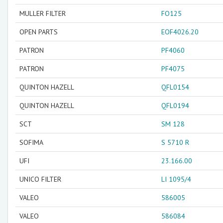
MULLER FILTER
FO125
OPEN PARTS
EOF4026.20
PATRON
PF4060
PATRON
PF4075
QUINTON HAZELL
QFL0154
QUINTON HAZELL
QFL0194
SCT
SM 128
SOFIMA
S 5710 R
UFI
23.166.00
UNICO FILTER
LI 1095/4
VALEO
586005
VALEO
586084