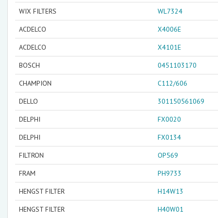
WIX FILTERS
WL7324
ACDELCO
X4006E
ACDELCO
X4101E
BOSCH
0451103170
CHAMPION
C112/606
DELLO
301150561069
DELPHI
FX0020
DELPHI
FX0134
FILTRON
OP569
FRAM
PH9733
HENGST FILTER
H14W13
HENGST FILTER
H40W01