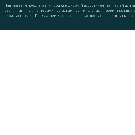
Наш магазин предлагает к продаже широкий ассортимент запчастей для а
розничными, так и оптовыми поставками оригинальных и неоригинальных 
производителей. Предлагаем высокое качество продукции и выгодные це