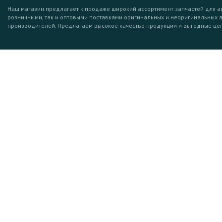
Наш магазин предлагает к продаже широкий ассортимент запчастей для а
розничными, так и оптовыми поставками оригинальных и неоригинальных 
производителей. Предлагаем высокое качество продукции и выгодные це