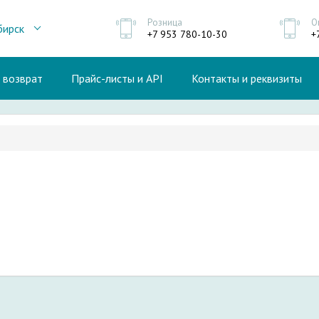
Розница
О
бирск
+7 953 780-10-30
+
и возврат
Прайс-листы и API
Контакты и реквизиты