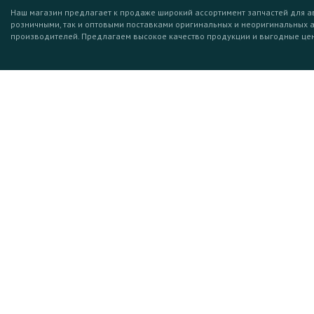
Наш магазин предлагает к продаже широкий ассортимент запчастей для а
розничными, так и оптовыми поставками оригинальных и неоригинальных 
производителей. Предлагаем высокое качество продукции и выгодные це