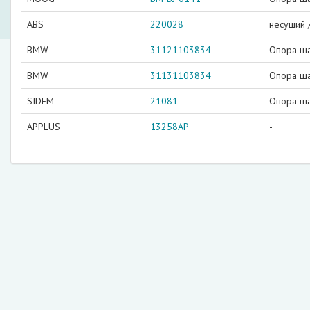
ABS
220028
несущий 
BMW
31121103834
Опора ш
BMW
31131103834
Опора ш
SIDEM
21081
Опора ш
APPLUS
13258AP
-