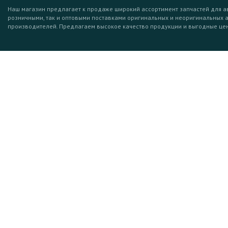
Наш магазин предлагает к продаже широкий ассортимент запчастей для а
розничными, так и оптовыми поставками оригинальных и неоригинальных 
производителей. Предлагаем высокое качество продукции и выгодные це