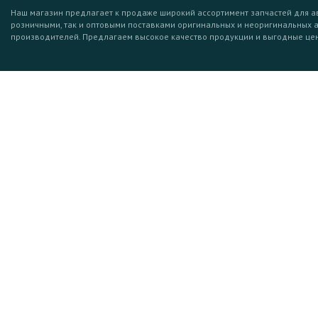
Наш магазин предлагает к продаже широкий ассортимент запчастей для а
розничными, так и оптовыми поставками оригинальных и неоригинальных 
производителей. Предлагаем высокое качество продукции и выгодные це