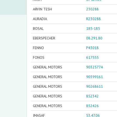
ARVIN TESH
230288
AURADIA
R230288
BOSAL
185-185
EBERSPECHER
08.291.80
FENNO
P43018
FONOS
617555
GENERAL MOTORS
90325774
GENERAL MOTORS
90399161
GENERAL MOTORS
90268611
GENERAL MOTORS
852342
GENERAL MOTORS
852426
IMASAF
53.47.06