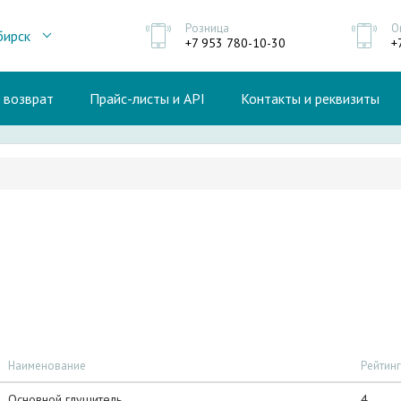
Розница
О
бирск
+7 953 780-10-30
+
и возврат
Прайс-листы и API
Контакты и реквизиты
Наименование
Рейтинг
Основной глушитель
4