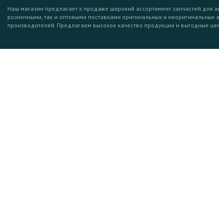
Наш магазин предлагает к продаже широкий ассортимент запчастей для а
розничными, так и оптовыми поставками оригинальных и неоригинальных 
производителей. Предлагаем высокое качество продукции и выгодные це