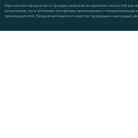
Наш магазин предлагает к продаже широкий ассортимент запчастей для а
розничными, так и оптовыми поставками оригинальных и неоригинальных 
производителей. Предлагаем высокое качество продукции и выгодные це