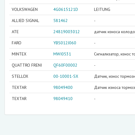
VOLKSWAGEN
4G0615121D
LEITUNG
ALLIED SIGNAL
581462
-
ATE
24819003012
датчик износа колодо
FARO
YBS012J060
-
MINTEX
MWI0531
Сигнализатор, износ 
QUATTRO FRENI
QF60F00002
-
STELLOX
00-10001-SX
Датчик, износ тормоз
TEXTAR
98049400
Датчик износа тормо
TEXTAR
98049410
-