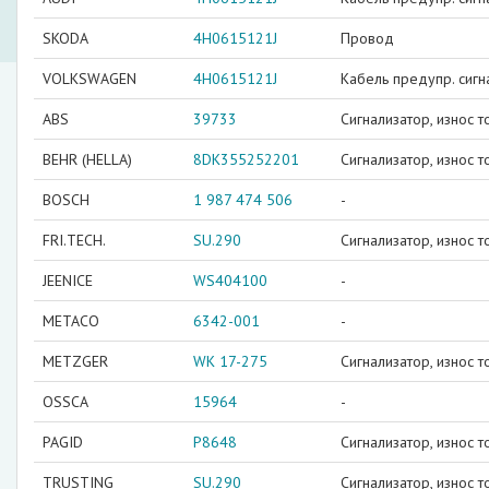
SKODA
4H0615121J
Провод
VOLKSWAGEN
4H0615121J
Кабель предупр. сигна
ABS
39733
Сигнализатор, износ 
BEHR (HELLA)
8DK355252201
Сигнализатор, износ 
BOSCH
1 987 474 506
-
FRI.TECH.
SU.290
Сигнализатор, износ 
JEENICE
WS404100
-
METACO
6342-001
-
METZGER
WK 17-275
Сигнализатор, износ 
OSSCA
15964
-
PAGID
P8648
Сигнализатор, износ 
TRUSTING
SU.290
Сигнализатор, износ 