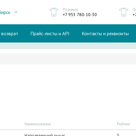
Розница
О
бирск
+7 953 780-10-30
+
и возврат
Прайс-листы и API
Контакты и реквизиты
Наименование
Рейтинг
Направляющий рычаг
5