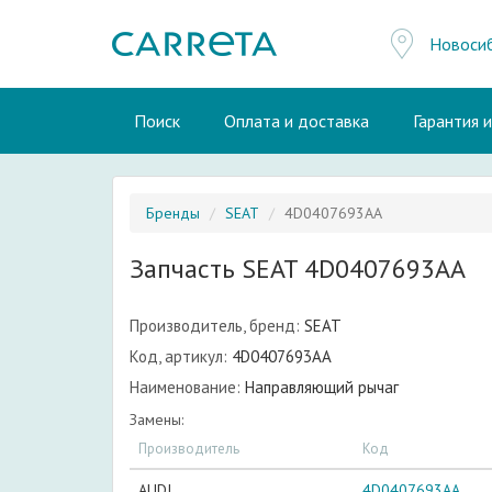
Новоси
Поиск
Оплата и доставка
Гарантия 
Бренды
SEAT
4D0407693AA
Запчасть SEAT 4D0407693AA
Производитель, бренд:
SEAT
Код, артикул:
4D0407693AA
Наименование:
Направляющий рычаг
Замены:
Производитель
Код
AUDI
4D0407693AA