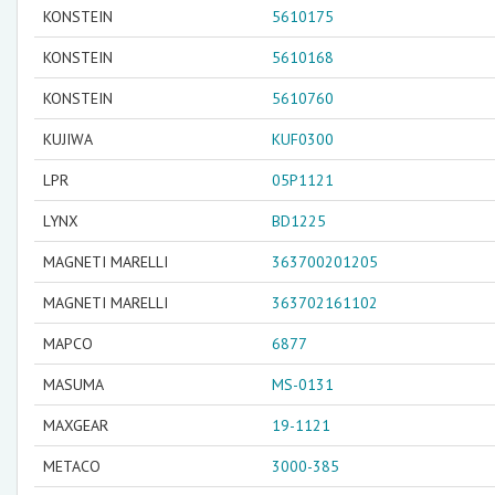
KONSTEIN
5610175
KONSTEIN
5610168
KONSTEIN
5610760
KUJIWA
KUF0300
LPR
05P1121
LYNX
BD1225
MAGNETI MARELLI
363700201205
MAGNETI MARELLI
363702161102
MAPCO
6877
MASUMA
MS-0131
MAXGEAR
19-1121
METACO
3000-385