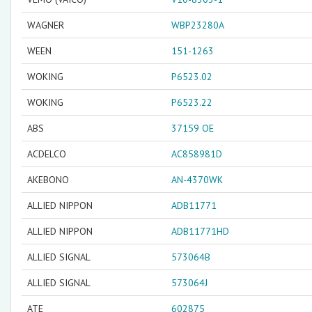
WAGNER
WBP23280A
WEEN
151-1263
WOKING
P6523.02
WOKING
P6523.22
ABS
37159 OE
ACDELCO
AC858981D
AKEBONO
AN-4370WK
ALLIED NIPPON
ADB11771
ALLIED NIPPON
ADB11771HD
ALLIED SIGNAL
573064B
ALLIED SIGNAL
573064J
ATE
602875