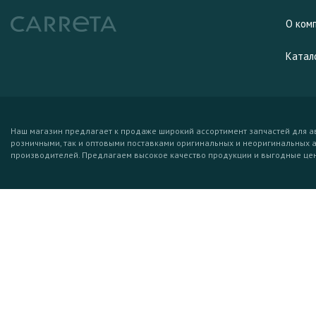
О ком
Катал
Наш магазин предлагает к продаже широкий ассортимент запчастей для а
розничными, так и оптовыми поставками оригинальных и неоригинальных 
производителей. Предлагаем высокое качество продукции и выгодные це