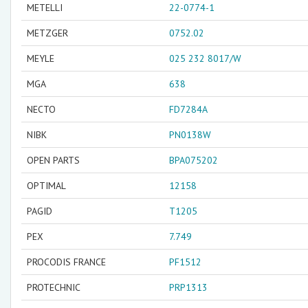
METELLI
22-0774-1
METZGER
0752.02
MEYLE
025 232 8017/W
MGA
638
NECTO
FD7284A
NIBK
PN0138W
OPEN PARTS
BPA075202
OPTIMAL
12158
PAGID
T1205
PEX
7.749
PROCODIS FRANCE
PF1512
PROTECHNIC
PRP1313