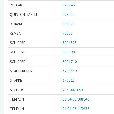
POLCAR
S700482
QUINTON HAZELL
0752.02
R BRAKE
RB1571
REMSA
75202
SCHIGERD
SBP1323
SCHIGERD
SBP590
SCHIGERD
SBP1710
STAHLGRUBER
3280339
STARKE
173512
STELLOX
763 002B-SX
TEMPLIN
01.04.06.108146
TEMPLIN
01.04.06.113957