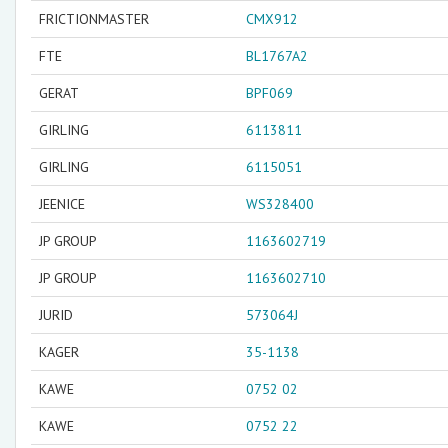
FRICTIONMASTER
CMX912
FTE
BL1767A2
GERAT
BPF069
GIRLING
6113811
GIRLING
6115051
JEENICE
WS328400
JP GROUP
1163602719
JP GROUP
1163602710
JURID
573064J
KAGER
35-1138
KAWE
0752 02
KAWE
0752 22