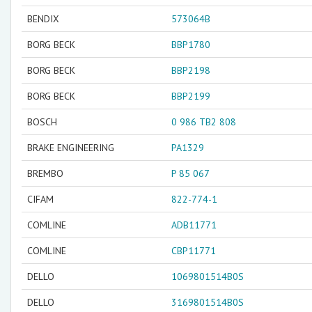
BENDIX
573064B
BORG BECK
BBP1780
BORG BECK
BBP2198
BORG BECK
BBP2199
BOSCH
0 986 TB2 808
BRAKE ENGINEERING
PA1329
BREMBO
P 85 067
CIFAM
822-774-1
COMLINE
ADB11771
COMLINE
CBP11771
DELLO
1069801514B0S
DELLO
3169801514B0S