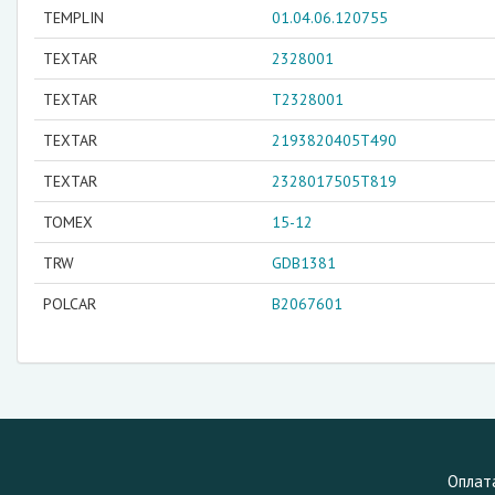
TEMPLIN
01.04.06.120755
TEXTAR
2328001
TEXTAR
T2328001
TEXTAR
2193820405T490
TEXTAR
2328017505T819
TOMEX
15-12
TRW
GDB1381
POLCAR
B2067601
Оплат