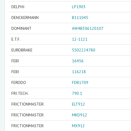
DELPHI
LP1903
DENCKERMANN
B111045
DOMINANT
AW4B306120107
E.T.F.
12-1121
EUROBRAKE
5502224780
FEBI
16456
FEBI
116218
FERODO
FDB1709
FRI.TECH.
790.1
FRICTIONMASTER
ELT912
FRICTIONMASTER
MKD912
FRICTIONMASTER
MX912