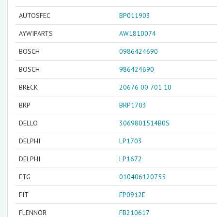
AUTOSFEC
BP011903
AYWIPARTS
AW1810074
BOSCH
0986424690
BOSCH
986424690
BRECK
20676 00 701 10
BRP
BRP1703
DELLO
3069801514B0S
DELPHI
LP1703
DELPHI
LP1672
ETG
010406120755
FIT
FP0912E
FLENNOR
FB210617