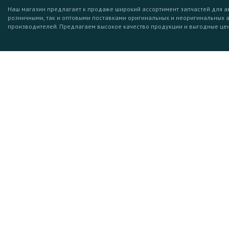
Наш магазин предлагает к продаже широкий ассортимент запчастей для а
розничными, так и оптовыми поставками оригинальных и неоригинальных 
производителей. Предлагаем высокое качество продукции и выгодные це