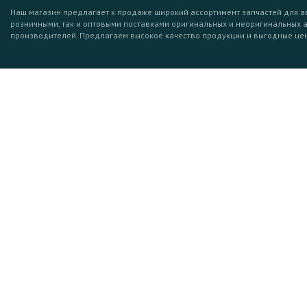
Наш магазин предлагает к продаже широкий ассортимент запчастей для а
розничными, так и оптовыми поставками оригинальных и неоригинальных 
производителей. Предлагаем высокое качество продукции и выгодные це