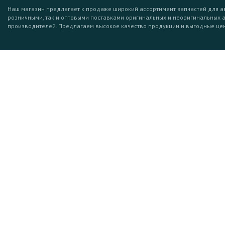
Наш магазин предлагает к продаже широкий ассортимент запчастей для а
розничными, так и оптовыми поставками оригинальных и неоригинальных 
производителей. Предлагаем высокое качество продукции и выгодные це