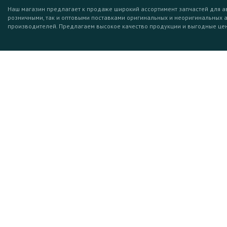
Наш магазин предлагает к продаже широкий ассортимент запчастей для а
розничными, так и оптовыми поставками оригинальных и неоригинальных 
производителей. Предлагаем высокое качество продукции и выгодные це