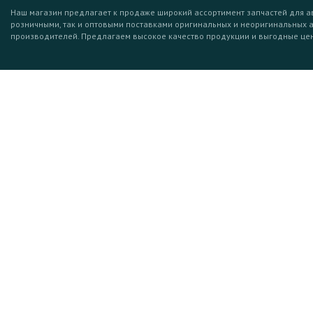
Наш магазин предлагает к продаже широкий ассортимент запчастей для а
розничными, так и оптовыми поставками оригинальных и неоригинальных 
производителей. Предлагаем высокое качество продукции и выгодные це