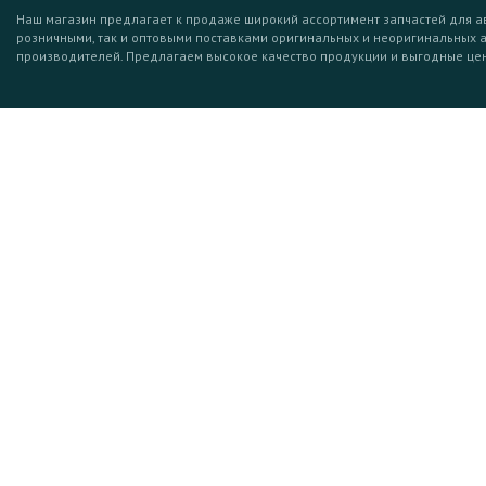
Наш магазин предлагает к продаже широкий ассортимент запчастей для а
розничными, так и оптовыми поставками оригинальных и неоригинальных 
производителей. Предлагаем высокое качество продукции и выгодные це